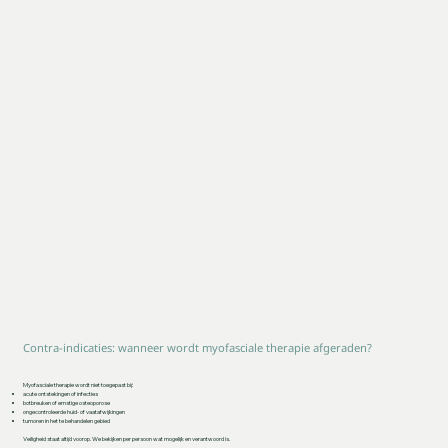
Contra-indicaties: wanneer wordt myofasciale therapie afgeraden?
Myofasciale therapie wordt niet toegepast bij:
acute ontstekingen of infecties
botbreuken of ernstige osteoporose
ongecontroleerde huid- of vaatafwijkingen
tumoren in het te behandelen gebied
Veiligheid staat altijd voorop. We bekijken per persoon wat mogelijk en verantwoord is.