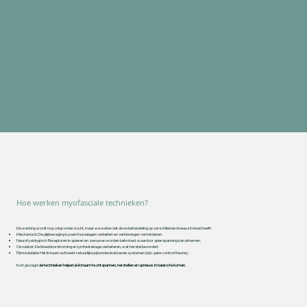
Hoe werken myofasciale technieken?
De werking wordt nog volop onderzocht, maar we weten dat deze behandeling op verschillende niveaus invloed heeft:
Mechanisch: De glijbeweging tussen fascialagen verbetert en verklevingen verminderen.
Neurofysiologisch: Receptoren in spieren en zenuwen worden beïnvloed, waardoor spierspanning kan afnemen.
Circulatoir: De bloeddoorstroming en lymfedrainage verbeteren, wat herstel bevordert.
Pijnmodulatie: Het lichaam activeert natuurlijke pijnonderdrukkende systemen (bijv. gate-control theorie).
Kort gezegd:
de technieken helpen je lichaam te ontspannen, herstellen en opnieuw in balans te komen.