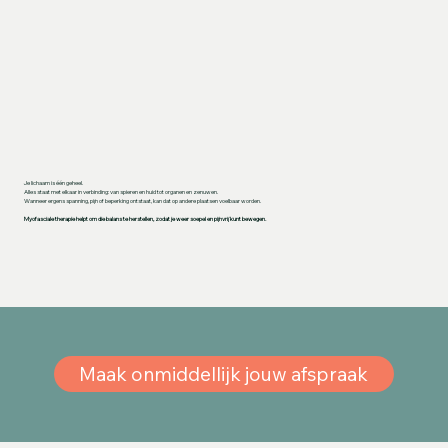
Je lichaam is één geheel.
Alles staat met elkaar in verbinding: van spieren en huid tot organen en zenuwen.
Wanneer ergens spanning, pijn of beperking ontstaat, kan dat op andere plaatsen voelbaar worden.
Myofasciale therapie helpt om die balans te herstellen, zodat je weer soepel en pijnvrij kunt bewegen.
Maak onmiddellijk jouw afspraak