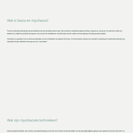
Wat is fascia en myofascia?
Fascia is het bindweefsel dat als een flexibel web door je hele lichaam loopt. Het omhult en verbindt je spieren, botten, organen en zenuwen. Omdat het continu en
elastisch is, helpt fascia bij het doorgeven van kracht, het stabiliseren van je lichaam en het voelen van beweging en houding (proprioceptie).
Wanneer we spreken over myofascia, bedoelen we de combinatie van spieren én fascia. Ze functioneren samen, en wanneer er spanning of verkleving ontstaat, kan
dat leiden tot pijn, stijfheid of een gevoel van “vastzitten”.
Wat zijn myofasciale technieken?
Myofasciale technieken zijn zachte, manuele therapievormen die zich richten op het herstellen van de natuurlijke glijbeweging tussen spieren en fascia. Het doel? Je