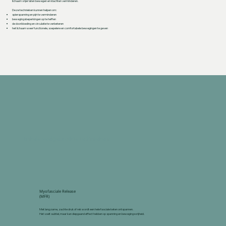
lichaam vrijer laten bewegen en klachten verminderen.
Deze technieken kunnen helpen om:
spierspanning en pijn te verminderen
bewegingsbeperkingen op te heffen
de doorbloeding en circulatie te verbeteren
het lichaam weer functionele, soepelere en comfortabele bewegingen te geven
Enkele veelgebruikte technieken:
Myofasciale Release
(MFR)
Met langzame, zachte druk of rek wordt een hele fasciale keten ontspannen.
Het voelt subtiel, maar kan diepgaand effect hebben op spanning en bewegingsvrijheid.