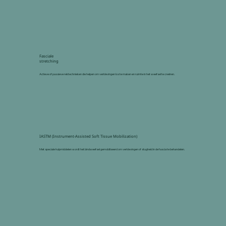
Fasciale
stretching
Actieve of passieve rektechnieken die helpen om verklevingen los te maken en ruimte in het weefsel te creëren.
IASTM (Instrument-Assisted Soft Tissue Mobilization)
Met speciale hulpmiddelen wordt het bindweefsel gemobiliseerd om verklevingen of stugheid in de fascia te behandelen.