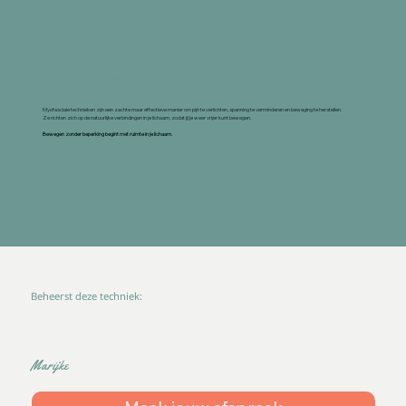
OPNIEUW VRIJER BEWEGEN
Myofasciale technieken zijn een zachte maar effectieve manier om pijn te verlichten, spanning te verminderen en beweging te herstellen.
Ze richten zich op de natuurlijke verbindingen in je lichaam, zodat jij je weer vrijer kunt bewegen.
Bewegen zonder beperking begint met ruimte in je lichaam.
Beheerst deze techniek:
Marijke