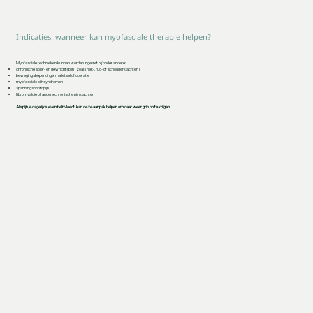
Indicaties: wanneer kan myofasciale therapie helpen?
Myofasciale technieken kunnen worden ingezet bij onder andere:
chronische spier- en gewrichtspijn (zoals nek-, rug- of schouderklachten)
bewegingsbeperkingen na letsel of operatie
myofasciale pijnsyndromen
spanningshoofdpijn
fibromyalgie of andere chronische pijnklachten
Als pijn je dagelijks leven beïnvloedt, kan deze aanpak helpen om daar weer grip op te krijgen.