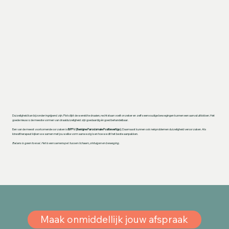
Duizeligheid kan bijzonder ingrijpend zijn. Plots lijkt de wereld te draaien, rechtstaan voelt onzeker en zelfs eenvoudige bewegingen kunnen een aanval uitlokken. Het
goede nieuws: de meeste vormen van draaiduizeligheid zijn goedaardig én goed behandelbaar.
Een van de meest voorkomende oorzaken is
BPPV (Benigne Paroxismale Positievertigo)
. Daarnaast kunnen ook nekproblemen duizeligheid veroorzaken. Als
kinesitherapeut kijken we samen met jou welke vorm aanwezig is en hoe we dit het beste aanpakken.
Balans is geen toeval. Het is een samenspel tussen lichaam, zintuigen en beweging.
Maak onmiddellijk jouw afspraak