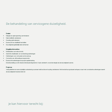
De behandeling van cervicogene duizeligheid.
Doelen:
Nekpijn en spierspanning verminderen
Nekmobiliteit verbeteren
Houding optimaliseren
Evenwicht en stabiliteit herstellen
Duizeligheid geleidelijk laten afnemen
Mogelijke interventies:
Mobilisaties van nekwervels
Gerichte stabilisatie- en versterkingsoefeningen
Oefeningen voor schouders en bovenrug
Correctie van zithouding en ergonomie
Evenwichtsoefeningen en proprioceptietraining
De behandeling wordt steeds individueel afgestemd. Vaak verbetert zowel de nekpijn als de duizeligheid samen.
Prognose:
Veel patiënten ervaren duidelijke verbetering wanneer nekfunctie en houding verbeteren. Het herstel kan gradueel verlopen, maar met consistente oefeningen neemt
de duizeligheid meestal sterk af.
Je kan hiervoor terecht bij: