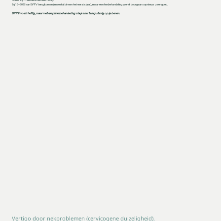
Bij 15–30% kan BPPV terugkomen (meestal binnen het eerste jaar), maar een herbehandeling werkt doorgaans opnieuw zeer goed.
BPPV voelt heftig, maar met de juiste behandeling sta je snel terug stevig op je benen.
Vertigo door nekproblemen (cervicogene duizeligheid).