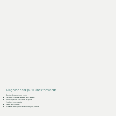
Diagnose door jouw kinesitherapeut
Een kinesitherapeut onderzoekt:
de relatie tussen nekbeweging en duizeligheid
de beweeglijkheid van wervels en spieren
houding en spierspanning
balans en coördinatie
eventuele alarmsignalen die doorverwijzing vereisen