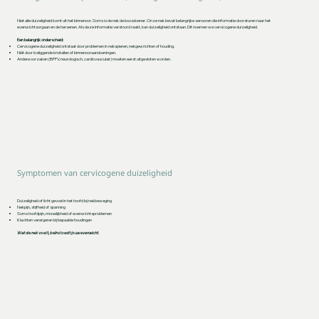
Niet alle duizeligheid komt uit het binnenoor. Soms is de nek de boosdoener. Onze nek bevat belangrijke sensoren die informatie doorsturen naar het
evenwichtsorgaan en de hersenen. Als deze informatie verstoord raakt, kan duizeligheid ontstaan. Dit noemen we cervicogene duizeligheid.
Een belangrijk onderscheid:
Cervicogene duizeligheid ontstaat door problemen in nekspieren, nekgewrichten of houding.
Niét door losliggende kristallen of binnenooraandoeningen.
Andere oorzaken (BPPV, neurologisch, cardiovasculair) moeten eerst uitgesloten worden.
Symptomen van cervicogene duizeligheid
Duizeligheid of licht gevoel in het hoofd bij nekbeweging
Nekpijn, stijfheid of spanning
Soms hoofdpijn, misselijkheid of evenwichtsproblemen
Klachten verergeren bij bepaalde houdingen
Wat de nek voelt, beïnvloedt jouw evenwicht.