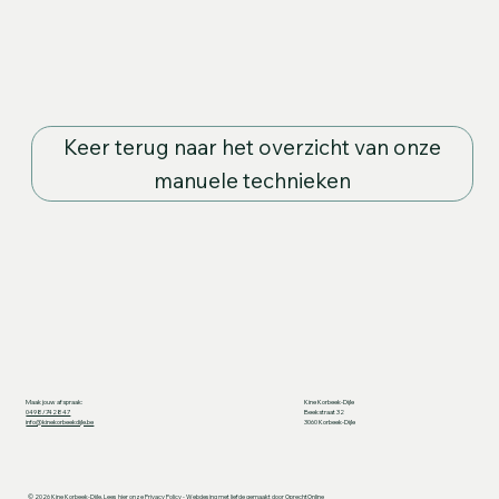
Keer terug naar het overzicht van onze
manuele technieken
Maak jouw afspraak:
Kine Korbeek-Dijle
0498/742847
Beekstraat 32
info@kinekorbeekdijle.be
3060 Korbeek-Dijle
© 2026 Kine Korbeek-Dijle. Lees hier onze
Privacy Policy
- Webdesing met liefde gemaakt door
OprechtOnline