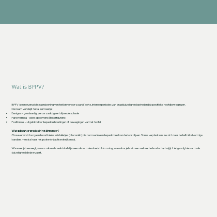
Wat is BPPV?
BPPV is een evenwichtsaandoening van het binnenoor waarbij korte, intense periodes van draaiduizeligheid optreden bij specifieke hoofdbewegingen.
De naam verklapt het al een beetje:
Benigne – goedaardig, veroorzaakt geen blijvende schade
Paroxysmaal – plots opkomend én kortdurend
Positioneel – uitgelokt door bepaalde houdingen of bewegingen van het hoofd
Wat gebeurt er precies in het binnenoor?
Ons evenwichtsorgaan bevat kleine kristalletjes (otoconiën) die normaal in een bepaald deel van het oor blijven. Soms verplaatsen ze zich naar de halfcirkelvormige
kanalen, meestal naar het posterior (achterste) kanaal.
Wanneer je beweegt, veroorzaken deze kristalletjes een abnormale vloeistofstroming, waardoor je brein een verkeerde boodschap krijgt. Het gevolg hiervan is de
duizeligheid die je ervaart.