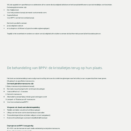
Wij zijn opgeleid om specifieke provocatietesten uit te voeren die duizeligheid uitlokken en het kanaal identificeren waar de kristalletjes zich bevinden.
De belangrijkste testen zijn:
Dix-Hallpike test
Voor het posterior kanaal, de meest voorkomende vorm.
Supine Roll test
Voor BPPV van het horizontale kanaal.
Een test is positief wanneer:
je duizeligheid voelt, én
er nystagmus zichtbaar is (typische snelle oogbewegingen)
Tegelijk is het essentieel om andere oorzaken van duizeligheid uit te sluiten wanneer de klachten niet passen bij het klassieke patroon.
De behandeling van BPPV: de kristalletjes terug op hun plaats.
Het doel van de behandeling is eenvoudig maar krachtig: de losse otoconiën terugbrengen naar het utrikul, waar ze geen klachten meer geven.
Dit gebeurt via specifieke manoeuvres.
De meest gebruikte manoeuvres zijn:
Epley-manoeuvre (posterieure kanaal)
Een reeks nauwkeurige hoofd- en lichaamshoudingen
Vaak al effect na 1–3 sessies
Semont-manoeuvre
Alternatief wanneer Epley minder goed verdragen wordt
Lempert- of “Barbecue roll”-manoeuvre
Voor horizontale kanaal BPPV
We geven ook steeds aanvullende begeleiding:
Tijdelijk vermijden van plotse hoofdbewegingen
Uitleg over herval en wat te doen bij nieuwe aanvallen
Thuisoefeningen bij herval (indien veilig en correct aangeleerd)
Evenwichtsoefeningen wanneer instabiliteit blijft bestaan
De prognose van BPPV is erg gunstig:
80–90% van de mensen ervaart snelle verbetering na de juiste manoeuvre.
Soms zijn meerdere sessies nodig.