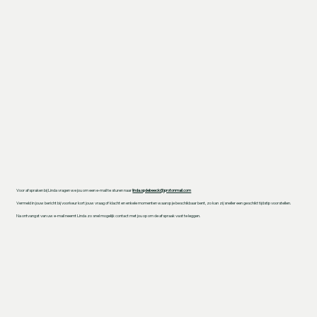
Voor afspraken bij Linda vragen we jou om een e-mail te sturen naar
linda.opdebeeck@protonmail.com
Vermeld in jouw bericht bij voorkeur kort jouw vraag of klacht en enkele momenten waarop je beschikbaar bent, zo kan zij sneller een geschikt tijdstip voorstellen.
Na ontvangst van uw e-mail neemt Linda zo snel mogelijk contact met jou op om de afspraak vast te leggen.