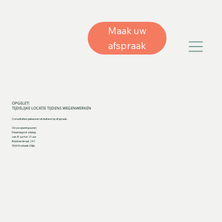
Maak uw
afspraak
OPGELET!
TIJDELIJKE LOCATIE TIJDENS WEGENWERKEN
Consultaties gebeuren uitsluitend op afspraak.
Onze openingsuren:
Maandag tot vrijdag
van 8 uur tot 21 uur
Blokkenstraat 241
3060 Korbeek-Dijle